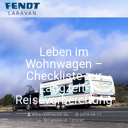
Leben im
Wohnwagen –
Checkliste zur
Langzeit-
Reisevorbereitung
www.textilsucht.de
2019-04-17
Familie im Caravan